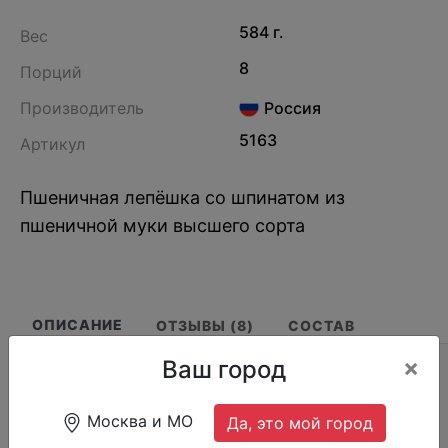
584 г.
Вес
8
Порций
Производитель
Россия
5163
Артикул
Пшеничная лепёшка со шпинатом из
пшеничной муки высшего сорта
ОПИСАНИЕ
ОТЗЫВЫ (8)
СОСТАВ
×
Ваш город
Страна производства: Россия
Срок годности: 90 суток с даты производства
Москва и МО
Да, это мой город
при температуре минус 18°С.