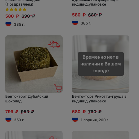
(Поздравляем)
индивид.упаковке
580 ₽
680 ₽
580 ₽
690 ₽
385 г.
385 г.
Временно нет в
наличии в Вашем
городе
Бенто-торт Дубайский
Бенто-торт Рикотта-груша в
шоколад
индивид.упаковке
799 ₽
959 ₽
580 ₽
780 ₽
350 г.
1 порция, 260 г.