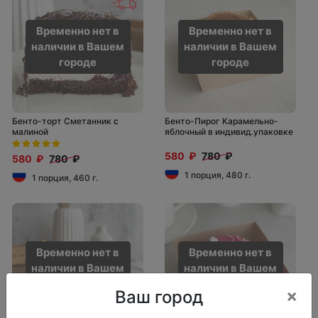
Временно нет в
Временно нет в
наличии в Вашем
наличии в Вашем
городе
городе
Бенто-торт Сметанник с
Бенто-Пирог Карамельно-
малиной
яблочный в индивид.упаковке
580 ₽
780 ₽
580 ₽
780 ₽
1 порция, 480 г.
1 порция, 460 г.
Временно нет в
Временно нет в
наличии в Вашем
наличии в Вашем
городе
городе
×
Ваш город