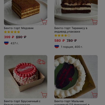
Бенто-торт Медовик
Бенто-торт Тирамису в
индивид.упаковке
399 ₽
690 ₽
580 ₽
780 ₽
437 г.
1 порция, 400 г.
Бенто-торт Брусничный с
Бенто-торт Мальчик
белым шоколадом
кудрявый (23 февраля) в