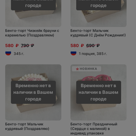
городе
городе
Бенто-торт Чизкейк брауни с
Бенто-торт Мальчик
карамелью (Поздравляем)
кудрявый (С Днём Рождения!)
580 ₽
790 ₽
580 ₽
690 ₽
345 г.
1 порция, 385 г.
НОВИНКА
Временно нет в
Временно нет в
наличии в Вашем
наличии в Вашем
городе
городе
Бенто-торт Мальчик
Бенто-торт Праздничный
кудрявый (Поздравляю)
(Сердце с малиной) в
индивид.упаковке