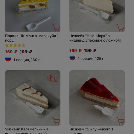
Порция ЧК Манго-маракуйя 1
Чизкейк "Нью-Йорк" в
порц
индивид.упаковке с ложкой!
169 ₽
199 ₽
169 ₽
199 ₽
1 порция, 125 г.
1 порция, 160 г.
Чизкейк Карамельный в
Чизкейк "С клубникой" 1
инд.упаковке с ложкой
порция