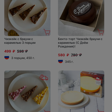
Чизкейк с брауни с
Бенто-торт Чизкейк брауни с
карамелью 3 порции
карамелью (С Днём
Рождения)!
499 ₽
598 ₽
580 ₽
780 ₽
3 порции, 450 г.
345 г.