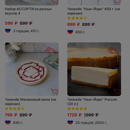
Набор АССОРТИ из разных
Чизкейк "Нью-Йорк" 850 г (не
вкусов 4
нарезан)
599 ₽
699 ₽
699 ₽
899 ₽
3 порции, 451 г.
850 г.
Чизкейк Малиновый мини (не
Чизкейк "Нью-Йорк" Россия
нарезан)
(20 п.)
799 ₽
999 ₽
1729 ₽
1999 ₽
850 г.
20 порций, 2000 г.