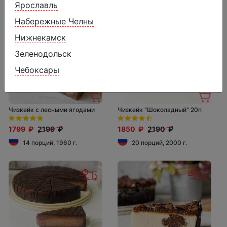
Ярославль
Набережные Челны
Нижнекамск
Зеленодольск
Чебоксары
Чизкейк с лесными ягодами
Чизкейк "Шоколадный" 20п
1799 ₽
2199 ₽
1850 ₽
2190 ₽
14 порций, 1960 г.
20 порций, 2000 г.