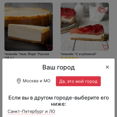
Чизкейк "Нью-Йорк" Россия
Чизкейк "С клубникой"
(16 п.)
1749 ₽
2099 ₽
×
Ваш город
1749 ₽
2090 ₽
12 порций, 1740 г.
16 порций, 2000 г.
Москва и МО
Да, это мой город
Если вы в другом городе-выберите его
ниже:
Санкт-Петербург и ЛО