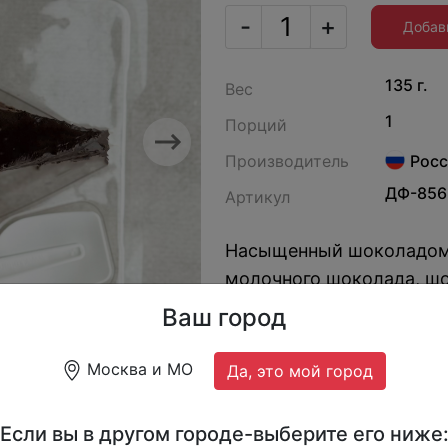
-
+
Добав
135 г.
Вес
1
Порций
Next
Производитель
Росс
ДФ-856
Артикул
Насыщенный шоколадом 
молочного шоколада, ш
шоколадом.
Ваш город
Москва и МО
Да, это мой город
Если вы в другом городе-выберите его ниже