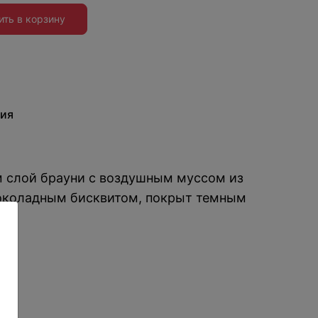
ить в корзину
ия
слой брауни с воздушным муссом из
околадным бисквитом, покрыт темным
: