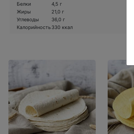
Белки
4,5 г
Жиры
21,0 г
Углеводы
36,0 г
Калорийность
330 ккал