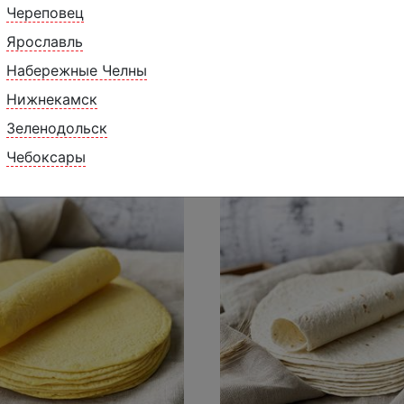
Череповец
Ярославль
Набережные Челны
Нижнекамск
Похожие товары
Зеленодольск
Чебоксары