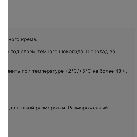
ет много крема.
это под слоем темного шоколада. Шоколад во
хранить при температуре +2°С/+5°С не более 48 ч.
асов до полной разморозки. Размороженный