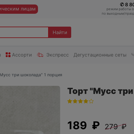
✆ 8 8
ческим лицам
режим работы оп
по выходным/празд
Найти
ы
Ассорти
Экспресс
Дегустационные сеты
"Мусс три шоколада" 1 порция
Торт "Мусс три
189 ₽
279 ₽