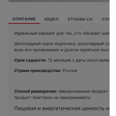
ОПИСАНИЕ
ВИДЕО
ОТЗЫВЫ (3)
СОСТ
Идеальный вариант для тех, кто обожает шокол
Шоколадный корж-подложка, шоколадный слой б
всех его проявлениях и долгое приятное после
Срок годности:
12 месяцев с даты изготовления
Страна производства:
Россия
Способ разморозки:
замороженный продукт разм
продукт повторно не замораживать!
Пищевая и энергетическая ценность на 10