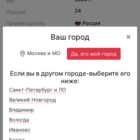
Вес
24
Порций
Производитель
Россия
990
Артикул
×
Ваш город
Слойка самса курица для выпекания
Москва и МО
Да, это мой город
Если вы в другом городе-выберите его
ниже:
ОПИСАНИЕ
ОТЗЫВЫ (5)
Санкт-Петербург и ЛО
Способ выпекания: 15-20 мин при температуре
Великий Новгород
200-220С
Владимир
Вологда
Похожие товары
Иваново
Казань