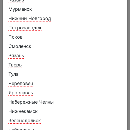
Мурманск
Нижний Новгород
Петрозаводск
Псков
Смоленск
Рязань
Тверь
Тула
Череповец
Ярославль
Улитка для выпекания с маком
Набережные Челны
1990 ₽
2580 ₽
Нижнекамск
30 порций, 3150 г.
Зеленодольск
Чебоксары