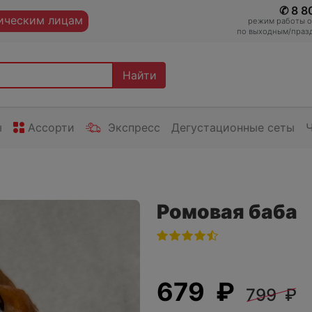
✆ 8 8
ческим лицам
режим работы оп
по выходным/празд
Найти
ы
Ассорти
Экспресс
Дегустационные сеты
Ромовая баба
679 ₽
799 ₽