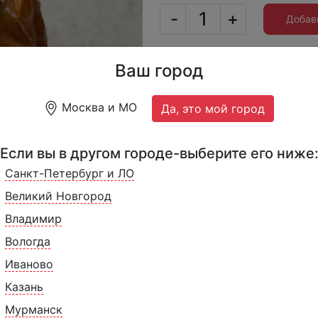
-
+
Добав
1080 г.
Вес
Ваш город
12
Порций
Москва и МО
Да, это мой город
Next
Производитель
Росс
135301
Артикул
Если вы в другом городе-выберите его ниже
Санкт-Петербург и ЛО
Классическая выпечка и
Великий Новгород
ромовым сиропом, с тра
Владимир
Вологда
Иваново
Казань
Мурманск