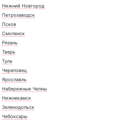
Нижний Новгород
Петрозаводск
Псков
Смоленск
Рязань
Похожие товары
Тверь
Тула
Череповец
Ярославль
Набережные Челны
Нижнекамск
Зеленодольск
Чебоксары