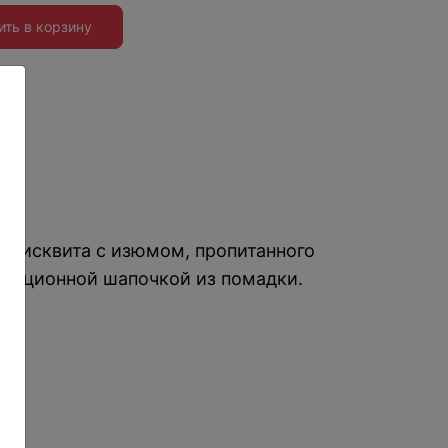
ить в корзину
ия
:
з бисквита с изюмом, пропитанного
диционной шапочкой из помадки.