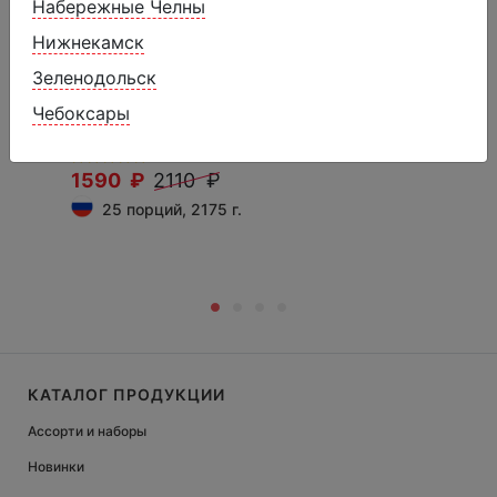
Набережные Челны
Нижнекамск
Зеленодольск
Пирожок карельский с яблочно-
Чебоксары
грушевой начинкой
1590 ₽
2110 ₽
25 порций, 2175 г.
КАТАЛОГ ПРОДУКЦИИ
Ассорти и наборы
Новинки