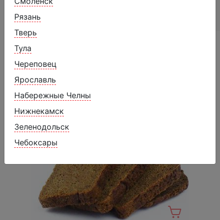
Смоленск
Энергетическая ценность (100 г): 388,3
ккал/1626 кДж
Рязань
Тверь
Похожие товары
Тула
Череповец
Ярославль
Набережные Челны
Нижнекамск
Зеленодольск
Чебоксары