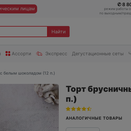
✆ 8 8
ческим лицам
режим работы оп
по выходным/празд
Найти
ы
Ассорти
Экспресс
Дегустационные сеты
с белым шоколадом (12 п.)
Торт брусничн
п.)
АНАЛОГИЧНЫЕ ТОВАРЫ