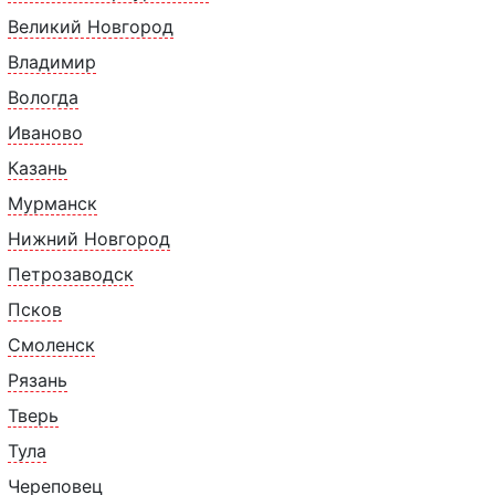
брусникой, взбитыми с
Великий Новгород
клюквой.
Владимир
Вологда
Иваново
Казань
ТАВ
Мурманск
Нижний Новгород
 изготовления при температуре минус 18°С. Разморож
Петрозаводск
Псков
орозить при температуре +2°С/+5°С в течение 1-2 ч
Смоленск
Рязань
0 г:
Тверь
Тула
Череповец