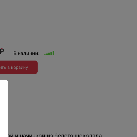
₽
В наличии:
ить в корзину
ия
:
нкой и начинкой из белого шоколада,