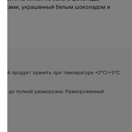
ливками, украшенный белым шоколадом и
енный продукт хранить при температуре +2°С/+5°С
асов до полной разморозки. Размороженный