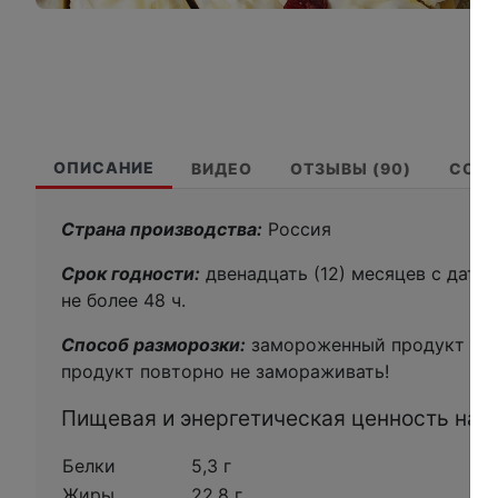
ОПИСАНИЕ
ВИДЕО
ОТЗЫВЫ (90)
СОС
Страна производства:
Россия
Срок годности:
двенадцать (12) месяцев с даты
не более 48 ч.
Способ разморозки:
замороженный продукт разм
продукт повторно не замораживать!
Пищевая и энергетическая ценность на 10
Белки
5,3 г
Жиры
22,8 г