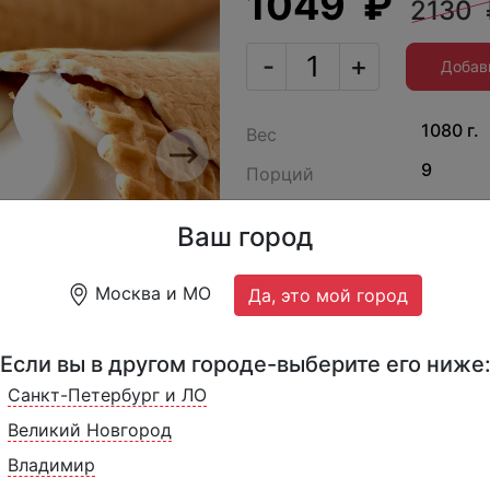
1049 ₽
2130 
-
+
Добав
1080 г.
Вес
9
Next
Порций
Производитель
Росс
Ваш город
РБ36.2
Артикул
Москва и МО
Да, это мой город
Пломбир в сахарном ро
Если вы в другом городе-выберите его ниже
Санкт-Петербург и ЛО
Великий Новгород
Владимир