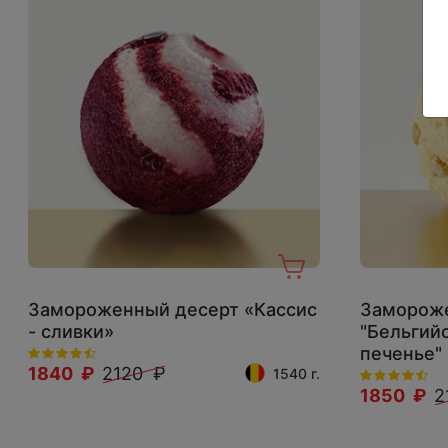
Замороженный десерт «Кассис
Заморож
- сливки»
"Бельгий
печенье"
1840 ₽
2120 ₽
1540 г.
1850 ₽
2