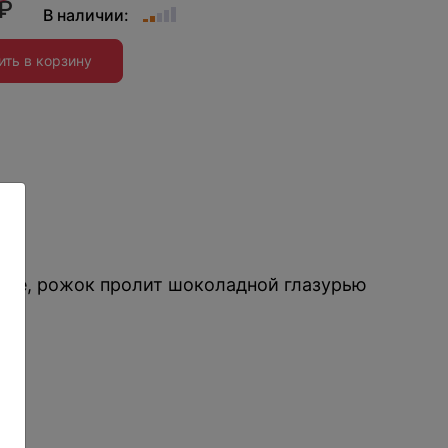
₽
В наличии:
ить в корзину
ия
жке, рожок пролит шоколадной глазурью
: