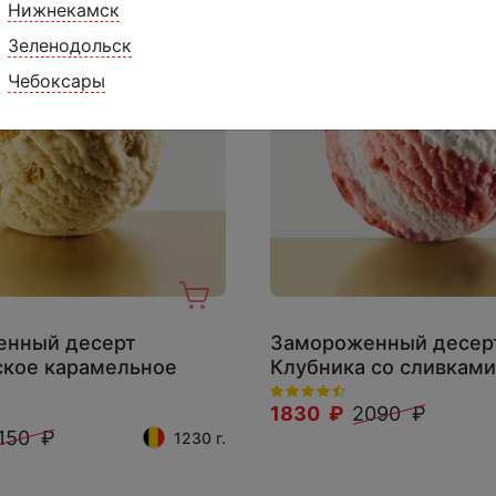
Нижнекамск
Зеленодольск
Чебоксары
енный десерт
Замороженный десер
ское карамельное
Клубника со сливками
1830 ₽
2090 ₽
150 ₽
1230 г.