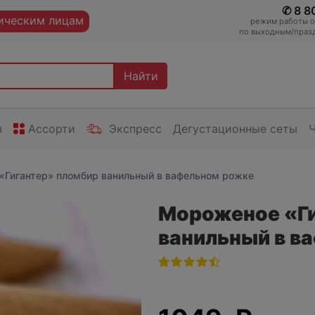
✆ 8 8
ческим лицам
режим работы оп
по выходным/празд
Найти
ы
Ассорти
Экспресс
Дегустационные сеты
«Гигантер» пломбир ванильный в вафельном рожке
Мороженое «Ги
ванильный в в