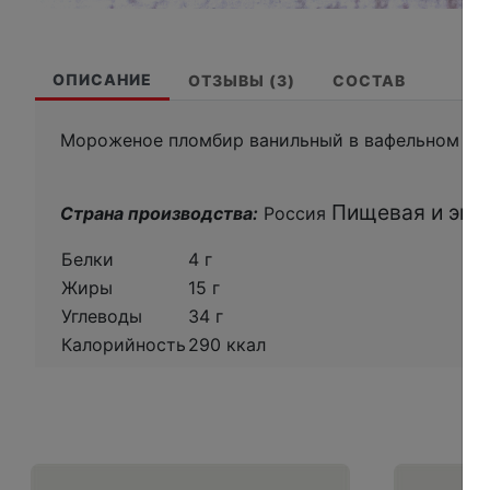
ОПИСАНИЕ
ОТЗЫВЫ (3)
СОСТАВ
Мороженое пломбир ванильный в вафельном сах
Пищевая и энер
Страна производства:
Россия
Белки
4 г
Жиры
15 г
Углеводы
34 г
Калорийность
290 ккал