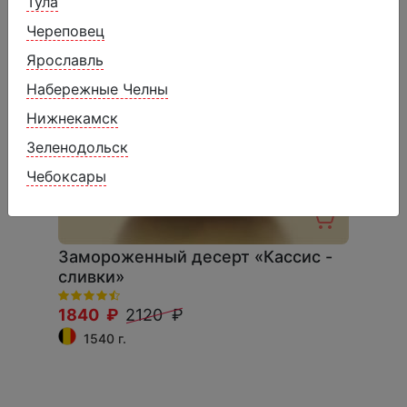
Тула
Череповец
Ярославль
Набережные Челны
Нижнекамск
Зеленодольск
Чебоксары
Замороженный десерт «Кассис -
сливки»
1840 ₽
2120 ₽
1540 г.