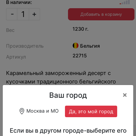
В наличии:
-
+
Добавить в корзину
1230 г.
Вес
Производитель
Бельгия
22715
Артикул
Карамельный замороженный десерт с
кусочками традиционного бельгийского
сахарного печенья с корицей.
×
Ваш город
Москва и МО
Да, это мой город
ОПИСАНИЕ
ОТЗЫВЫ (73)
СОСТАВ
Если вы в другом городе-выберите его