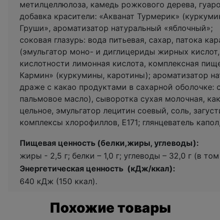
метилцеллюлоза, камедь рожкового дерева, гуаро
добавка красители: «Акванат Турмерик» (куркуми
Груши», ароматизатор натуральный «яблочный»;
соковая глазурь: вода питьевая, сахар, патока к
(эмульгатор моно- и диглицериды жирных кислот, 
кислотности лимонная кислота, комплексная пище
Кармин» (куркумины, каротины); ароматизатор на
драже с какао продуктами в сахарной оболочке: 
пальмовое масло), сыворотка сухая молочная, ка
цельное, эмульгатор лецитин соевый, соль, загус
комплексы хлорофиллов, Е171; глянцеватель капол
Пищевая ценность (белки,жиры, углеводы):
жиры - 2,5 г; белки – 1,0 г; углеводы – 32,0 г (в то
Энергетическая ценность (кДж/ккал):
640 кДж (150 ккал).
Похожие товары