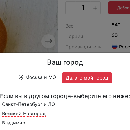
-
+
Добав
540 г.
Вес
30
Порций
Next
Производитель
Росс
ДФ-367
Артикул
Ваш город
Французское миндальное
Москва и МО
Да, это мой город
Если вы в другом городе-выберите его ниже
Санкт-Петербург и ЛО
Великий Новгород
Владимир