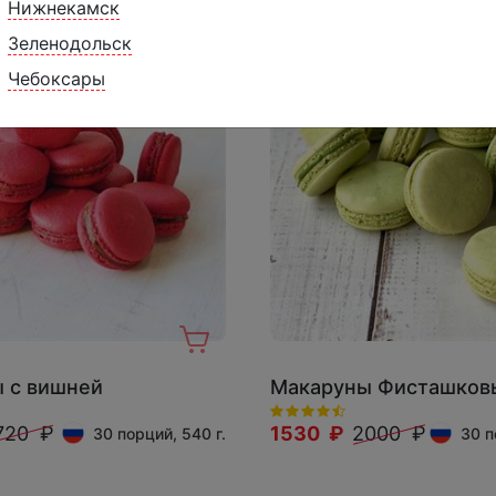
Нижнекамск
Зеленодольск
Чебоксары
 с вишней
Макаруны Фисташков
720 ₽
1530 ₽
2000 ₽
30 порций, 540 г.
30 п