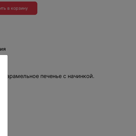
ить в корзину
ия
 карамельное печенье с начинкой.
: