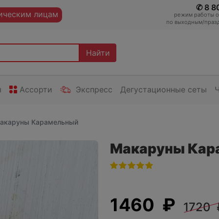
✆ 8 8
ческим лицам
режим работы оп
по выходным/празд
Найти
ы
Ассорти
Экспресс
Дегустационные сеты
акаруны Карамельный
Макаруны Кар
1460 ₽
1720 