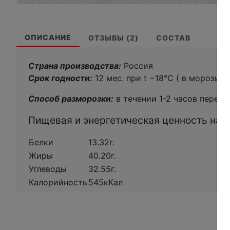
ОПИСАНИЕ
ОТЗЫВЫ (2)
СОСТАВ
Страна производства:
Россия
Срок годности:
12 мес. при t −18°С ( в морозиль
Способ разморозки:
в течении 1-2 часов перед 
Пищевая и энергетическая ценность на 1
Белки
13.32г.
Жиры
40.20г.
Углеводы
32.55г.
Калорийность
545кКал