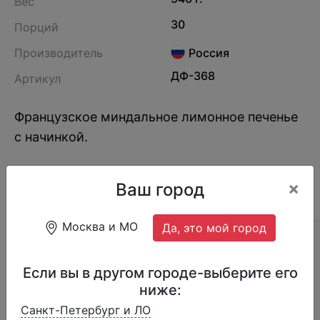
Вес
30
Порций
Производитель
Россия
ДФ-368
Артикул
Французское миндальное лимонное печенье
с начинкой.
×
Ваш город
ОПИСАНИЕ
ОТЗЫВЫ (7)
СОСТАВ
Москва и МО
Да, это мой город
Страна производства:
Россия
Срок годности:
12 мес. при t −18°С ( в
Если вы в другом городе-выберите его
морозильнике); после разморозки – 5дней ( в
ниже:
холодильнике при t 2-4°С)
Санкт-Петербург и ЛО