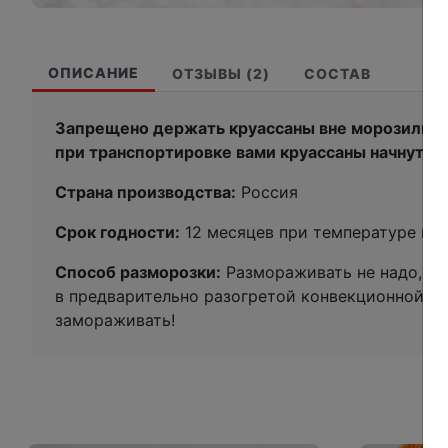
ОПИСАНИЕ
ОТЗЫВЫ (2)
СОСТАВ
Запрещено держать круассаны вне морозильной
при транспортировке вами круассаны начнут р
Страна производства:
Россия
Срок годности:
12 месяцев при температуре ми
Способ разморозки:
Размораживать не надо, мо
в предварительно разогретой конвекционной пе
замораживать!