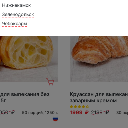
Нижнекамск
Зеленодольск
Чебоксары
 для выпекания без
Круассан для выпекан
25г
заварным кремом
050 ₽
1999 ₽
2199 ₽
50 порций, 1250 г.
30 по