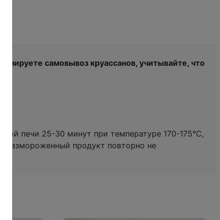
ланируете самовывоз круассанов, учитывайте, что
чной печи 25-30 минут при температуре 170-175°С,
С. Размороженный продукт повторно не