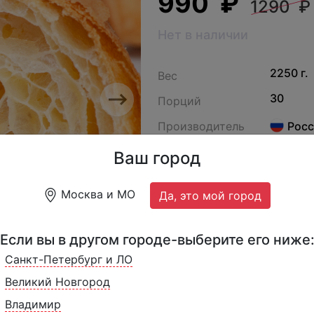
990 ₽
1290 ₽
Нет в наличии
2250 г.
Вес
30
Порций
Next
Производитель
Росс
ДФ-778
Артикул
Ваш город
Ультра свежий, легкий,
Москва и МО
Да, это мой город
Приготовлен на маргарин
Если вы в другом городе-выберите его ниже
Санкт-Петербург и ЛО
Великий Новгород
Владимир