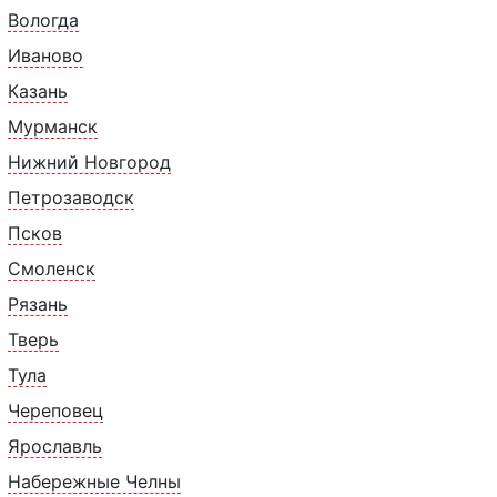
Вологда
Иваново
Казань
Мурманск
 камеры! Проверяйте товар при получении. Если вы п
Нижний Новгород
азмораживаться.
Петрозаводск
Псков
нус 18°С
Смоленск
жно выпекать сразу. В предварительно разогретой обы
Рязань
чи (с обдувом) 25-30 минут при температуре 160-165°
Тверь
Тула
Череповец
Похожие товары
Ярославль
Набережные Челны