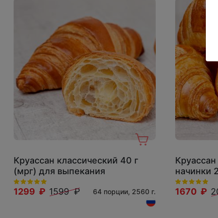
Круассан классический 40 г
Круассан
(мрг) для выпекания
начинки 
1299 ₽
1599 ₽
1670 ₽
2
64 порции, 2560 г.