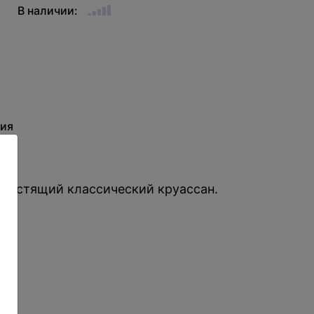
В наличии:
ия
 хрустящий классический круассан.
е.
: