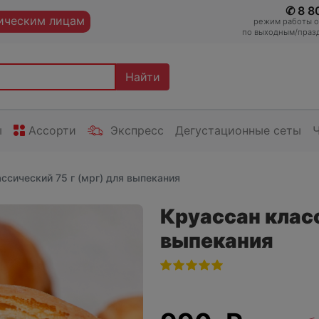
✆ 8 8
ческим лицам
режим работы оп
по выходным/празд
Найти
ы
Ассорти
Экспресс
Дегустационные сеты
ссический 75 г (мрг) для выпекания
Круассан класс
выпекания