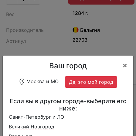
1284 г.
Вес
Производитель
Бельгия
22703
Артикул
×
Ваш город
ОПИСАНИЕ
ОТЗЫВЫ (17)
СОСТАВ
Москва и МО
Да, это мой город
Срок годности:
18 месяцев при температуре
Если вы в другом городе-выберите его
-18°С
ниже:
Пищевая и энергетическая ценность на
Санкт-Петербург и ЛО
100 г:
Великий Новгород