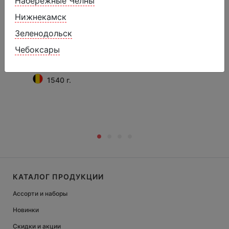
Набережные Челны
Нижнекамск
Зеленодольск
Замороженный десерт «Кассис -
сливки»
Чебоксары
1840 ₽
2120 ₽
1540 г.
КАТАЛОГ ПРОДУКЦИИ
Ассорти и наборы
Новинки
Скидки и акции