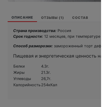
ОПИСАНИЕ
ОТЗЫВЫ (1)
СОСТАВ
Страна производства:
Россия
Срок годности:
12 месяцев, при температуре - 
Способ разморозки:
замороженный торт дефрост
Пищевая и энергетическая ценность на 1
Белки
4.3г.
Жиры
21.3г.
Углеводы
26,7г.
Калорийность
254кКал