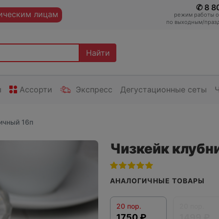
✆ 8 8
ческим лицам
режим работы оп
по выходным/празд
Найти
ы
Ассорти
Экспресс
Дегустационные сеты
ичный 16п
Чизкейк клубн
АНАЛОГИЧНЫЕ ТОВАРЫ
20 пор.
20 пор.
1750 ₽
1499 ₽