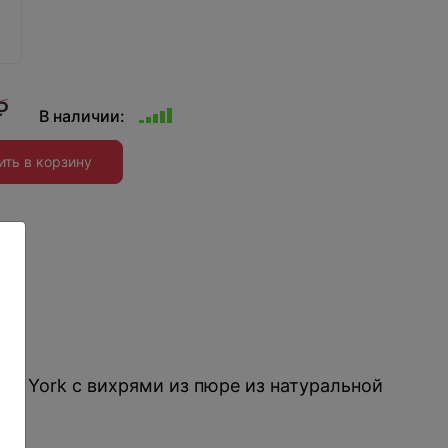
.
₽
В наличии:
ить в корзину
ия
:
ew York с вихрями из пюре из натуральной