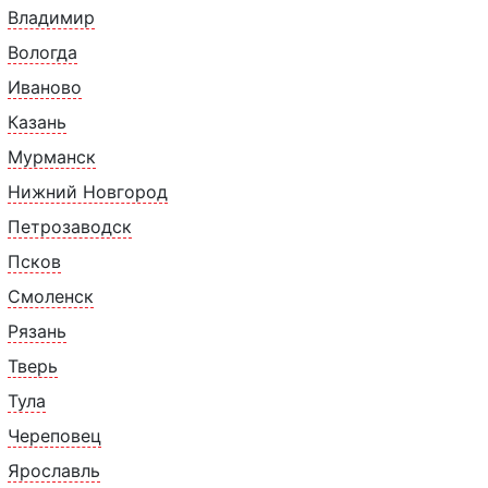
Владимир
Вологда
Иваново
Казань
Мурманск
18 С. Размороженный продукт хранить при температуре 
Нижний Новгород
ировать при температуре (+2-+5 С) в течение 2-3 час
Петрозаводск
00г.
Псков
Смоленск
Рязань
Тверь
Тула
Череповец
Ярославль