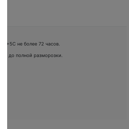
+2+5С не более 72 часов.
ов, до полной разморозки.