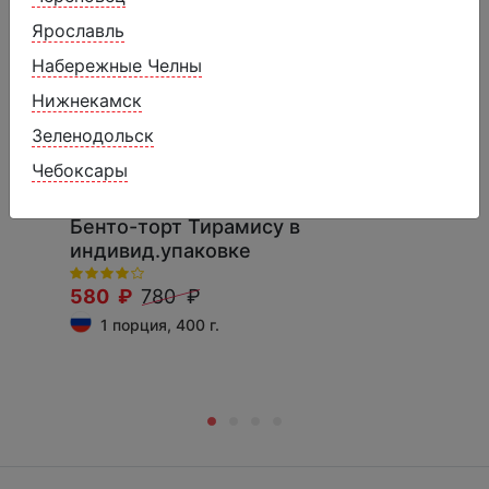
Ярославль
Набережные Челны
Нижнекамск
Зеленодольск
Чебоксары
Бенто-торт Тирамису в
индивид.упаковке
580 ₽
780 ₽
1 порция, 400 г.