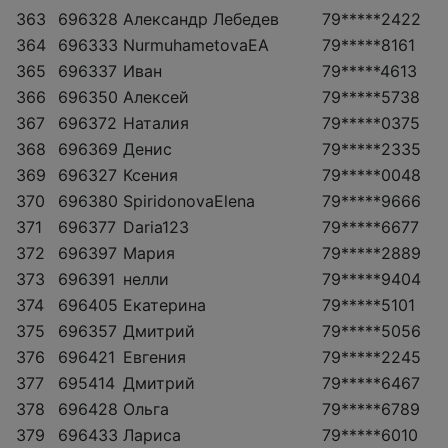
363
696328
Александр Лебедев
79*****2422
364
696333
NurmuhametovaEA
79*****8161
365
696337
Иван
79*****4613
366
696350
Алексей
79*****5738
367
696372
Наталия
79*****0375
368
696369
Денис
79*****2335
369
696327
Ксения
79*****0048
370
696380
SpiridonovaElena
79*****9666
371
696377
Daria123
79*****6677
372
696397
Мария
79*****2889
373
696391
нелли
79*****9404
374
696405
Екатерина
79*****5101
375
696357
Дмитрий
79*****5056
376
696421
Евгения
79*****2245
377
695414
Дмитрий
79*****6467
378
696428
Ольга
79*****6789
379
696433
Лариса
79*****6010