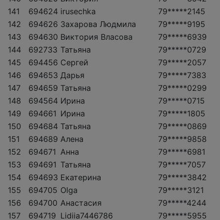
141
694624
irusechka
79*****2145
142
694626
Захарова Людмила
79*****9195
143
694630
Виктория Власова
79*****6939
144
692733
Татьяна
79*****0729
145
694456
Сергей
79*****2057
146
694653
Дарья
79*****7383
147
694659
Татьяна
79*****0299
148
694564
Ирина
79*****0715
149
694661
Ирина
79*****1805
150
694684
Татьяна
79*****0869
151
694689
Алена
79*****9858
152
694671
Анна
79*****6981
153
694691
Татьяна
79*****7057
154
694693
Екатерина
79*****3842
155
694705
Olga
79*****3121
156
694700
Анастасия
79*****4244
157
694719
Lidiia7446786
79*****5955