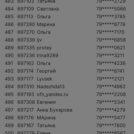
483
697103
Татьяна
79*****2729
484
697109
Светлана
79*****5066
485
697113
Ольга
79*****3785
486
697280
Марина
79*****8778
487
697270
Ольга
79*****7170
488
697339
ljv
79*****6858
489
697335
protey
79*****0621
490
697236
Irina9289
79*****3211
491
697162
Ольга
79*****4236
492
697174
Георгий
79*****8741
493
697177
Lyusek
79*****2121
494
697310
Nadezhda13
79*****4962
495
697193
ofn_yandex.ru
79*****2208
496
697308
Евгения
79*****5341
497
697217
Анна Бухарова
79*****4279
498
697176
МАрина
79*****5477
499
697167
Татьяна
79*****7600
500
697279
Елена
79*****8567