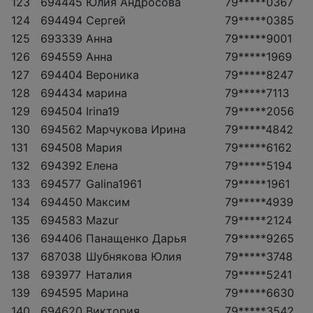
123
694445
Юлия Андросова
79*****0367
124
694494
Сергей
79*****0385
125
693339
Анна
79*****9001
126
694559
Анна
79*****1969
127
694404
Вероника
79*****8247
128
694434
марина
79*****7113
129
694504
Irina19
79*****2056
130
694562
Марчукова Ирина
79*****4842
131
694508
Мария
79*****6162
132
694392
Елена
79*****5194
133
694577
Galina1961
79*****1961
134
694450
Максим
79*****4939
135
694583
Mazur
79*****2124
136
694406
Панащенко Дарья
79*****9265
137
687038
Шубнякова Юлия
79*****3748
138
693977
Наталия
79*****5241
139
694595
Марина
79*****6630
140
694620
Виктория
79*****3542