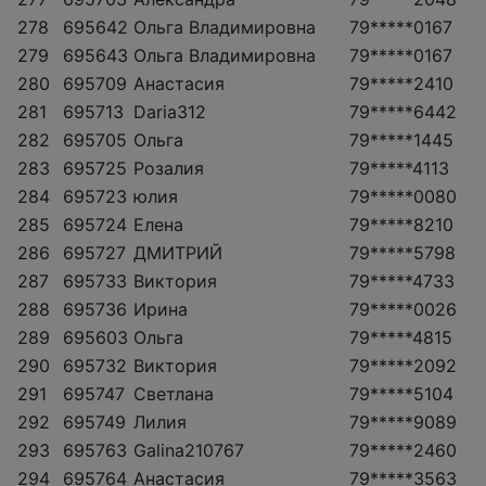
278
695642
Ольга Владимировна
79*****0167
279
695643
Ольга Владимировна
79*****0167
280
695709
Анастасия
79*****2410
281
695713
Daria312
79*****6442
282
695705
Ольга
79*****1445
283
695725
Розалия
79*****4113
284
695723
юлия
79*****0080
285
695724
Елена
79*****8210
286
695727
ДМИТРИЙ
79*****5798
287
695733
Виктория
79*****4733
288
695736
Ирина
79*****0026
289
695603
Ольга
79*****4815
290
695732
Виктория
79*****2092
291
695747
Светлана
79*****5104
292
695749
Лилия
79*****9089
293
695763
Galina210767
79*****2460
294
695764
Анастасия
79*****3563