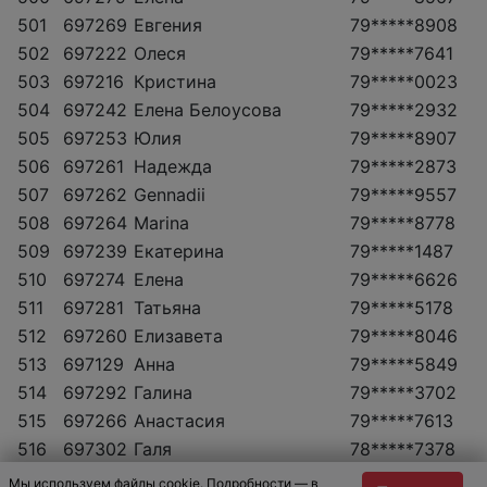
501
697269
Евгения
79*****8908
502
697222
Олеся
79*****7641
503
697216
Кристина
79*****0023
504
697242
Елена Белоусова
79*****2932
505
697253
Юлия
79*****8907
506
697261
Надежда
79*****2873
507
697262
Gennadii
79*****9557
508
697264
Marina
79*****8778
509
697239
Екатерина
79*****1487
510
697274
Елена
79*****6626
511
697281
Татьяна
79*****5178
512
697260
Елизавета
79*****8046
513
697129
Анна
79*****5849
514
697292
Галина
79*****3702
515
697266
Анастасия
79*****7613
516
697302
Галя
78*****7378
517
697307
Плахотина Ирина
79*****0330
Мы используем файлы cookie. Подробности — в