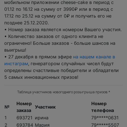
мобильном приложении cheese-cake в период с
01.12 по 16.12 на сумму от 3990₽ или в период с
17.12 по 25.12 на сумму от 0₽ и получить его не
позднее 25.12.2020.
• Номер заказа является номером Вашего участия.
• Количество заказов от одного клиента не
ограничено! Больше заказов - больше шансов на
выигрыш!
• 27 декабря в прямом эфире
на нашем канале в
инстаграм
, генератором случайных чисел будут
определены счастливые победители и обладатели
5 самых инновационных призов!
Таблица участников новогоднего розыгрыша призов *
Номер
Номер
№
Участник
заказа
телефона
1
693721
ирина
79*****0631
2
693784
Мария
79*****5507