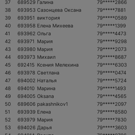
37
689529
Галина
79*****2866
38
693953
Сазонцева Оксана
79*****7881
39
693951
виктория
79*****0589
40
693958
Елена Михеева
79*****1399
41
693962
Ольга
79*****4473
42
693971
Мария
79*****9298
43
693980
Мария
79*****2073
44
693973
Михаил
79*****8687
45
692415
Ксения Мелехина
79*****6303
46
693978
Светлана
79*****0474
47
694002
Наталья
79*****5724
48
694010
Марина
79*****1493
49
694005
Oksana
79*****4565
50
689606
pakashnikov1
79*****2097
51
693939
Елена
79*****8580
52
693979
Мария
79*****7830
53
694026
Дарья
79*****3603