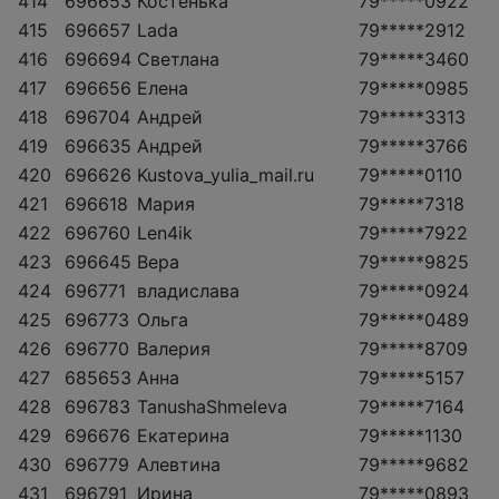
414
696653
Костенька
79*****0922
415
696657
Lada
79*****2912
416
696694
Светлана
79*****3460
417
696656
Елена
79*****0985
418
696704
Андрей
79*****3313
419
696635
Андрей
79*****3766
420
696626
Kustova_yulia_mail.ru
79*****0110
421
696618
Мария
79*****7318
422
696760
Len4ik
79*****7922
423
696645
Вера
79*****9825
424
696771
владислава
79*****0924
425
696773
Ольга
79*****0489
426
696770
Валерия
79*****8709
427
685653
Анна
79*****5157
428
696783
TanushaShmeleva
79*****7164
429
696676
Екатерина
79*****1130
430
696779
Алевтина
79*****9682
431
696791
Ирина
79*****0893