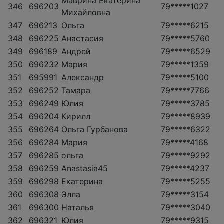
Маврина Екатерина
346
696203
79*****1027
Михайловна
347
696213
Ольга
79*****6215
348
696225
Анастасия
79*****5760
349
696189
Андрей
79*****6529
350
696232
Мария
79*****1359
351
695991
Александр
79*****5100
352
696252
Тамара
79*****7766
353
696249
Юлия
79*****3785
354
696204
Кирилл
79*****8939
355
696264
Ольга Гурбанова
79*****6322
356
696284
Мария
79*****4168
357
696285
ольга
79*****9292
358
696259
Anastasia45
79*****4237
359
696298
Екатерина
79*****5255
360
696308
Элла
79*****3154
361
696300
Наталья
79*****3040
362
696321
Юлия
79*****9315