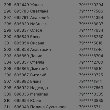
295
692449
Жанна
79*****0294
296
695783
Светлана
79*****7566
297
695791
Анатолий
79*****4394
298
695830
NaStuHa
79*****8837
299
695837
Олеся
79*****7634
300
695849
Елена
79*****8250
301
695854
Оксана
79*****5816
302
695858
Анастасия
79*****1346
303
695859
Денис
79*****8704
304
695857
Стелла
79*****2700
305
695865
Дмитрий
79*****5510
306
695867
Виталий
79*****0725
307
695982
Елена
79*****1914
308
695922
Надежда
79*****7663
309
696036
msmarias
79*****0385
310
695954
Юлия
79*****3835
311
696048
Полина Лукьянова
79*****5711