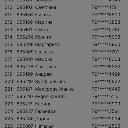
210
695102
Светлана
79*****4721
211
695156
Никита
79*****8800
212
695186
Марина
79*****3888
213
695161
Ольга
79*****5713
214
695256
Ксения
79*****5093
215
695298
Маргарита
79*****2960
216
695309
Наталья
79*****7792
217
695010
Medoks
79*****6368
218
695278
Светлана
79*****5222
219
695199
Андрей
79*****4429
220
695219
SvetlanaBrum
79*****0522
221
695187
Макурова Жанна
79*****6445
222
695210
evgenika8485
79*****1413
223
695217
Карине
79*****9999
224
695237
Гельнара
79*****3591
225
695280
Дарья
79*****2034
226
695307
Наталья
79*****2525