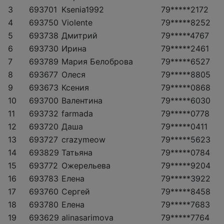
3
693701
Ksenia1992
79*****2172
4
693750
Violente
79*****8252
5
693738
Дмитрий
79*****4767
6
693730
Ирина
79*****2461
7
693789
Мария Белоброва
79*****6527
8
693677
Олеся
79*****8805
9
693673
Ксения
79*****0868
10
693700
Валентина
79*****6030
11
693732
farmada
79*****0778
12
693720
Даша
79*****0411
13
693727
crazymeow
79*****5623
14
693829
Татьяна
79*****0784
15
693772
Ожерельева
79*****9204
16
693783
Елена
79*****3922
17
693760
Сергей
79*****8458
18
693780
Елена
79*****7683
19
693629
alinasarimova
79*****7764