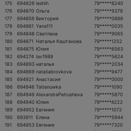
175
694826
leshih
79*****8240
176
694870
Ольга
79*****9379
177
694856
Виктория
79*****0888
178
694861
Yana111
79*****0035
179
694848
Светлана
79*****9065
180
694871
Наталья Каштанова
79*****1252
181
694875
Юлия
79*****6563
182
694274
lav1988
79*****5624
183
694893
наталья
79*****2034
184
694869
nataliabrovkova
79*****9477
185
694921
Анастасия
79*****0000
186
694946
Tatianuwka
79*****1090
187
694949
AlexandraPatrusheva
79*****5870
188
694940
Юлия
79*****4222
189
694952
Евгения
79*****1072
190
693911
Елена
79*****5944
191
694953
Евгения
79*****7320