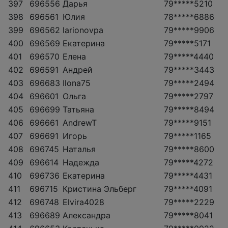
397
696556
Дарья
79*****5210
398
696561
Юлия
78*****6886
399
696562
larionovpa
79*****9906
400
696569
Екатерина
79*****5171
401
696570
Елена
79*****4440
402
696591
Андрей
79*****3443
403
696683
Ilona75
79*****2494
404
696601
Ольга
79*****2797
405
696699
Татьяна
79*****8494
406
696661
AndrewT
79*****9151
407
696691
Игорь
79*****1165
408
696745
Наталья
79*****8600
409
696614
Надежда
79*****4272
410
696736
Екатерина
79*****4431
411
696715
Кристина Эльберг
79*****4091
412
696748
Elvira4028
79*****2229
413
696689
Александра
79*****8041