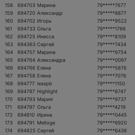
158
694703
Марина
79*****7677
159
694720
Александр
79*****8877
160
694702
Игорь
79*****9522
161
694733
Ольга
79*****1766
162
694725
Инесса
79*****8109
163
694363
Сергей
79*****7434
164
694757
Марина
79*****9754
165
694764
Александра
79*****0097
166
694766
Елена
79*****5876
167
694758
Елена
79*****7076
168
694777
leaspb
79*****1150
169
694787
Highlight
79*****8747
170
694793
Мария
79*****9737
171
694797
Ольга
79*****4219
172
694810
Ирина
79*****0445
173
694791
Melloge
79*****6920
174
694825
Сергей
79*****6436