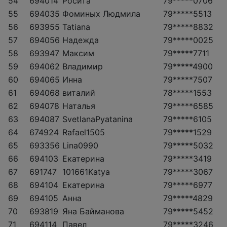
54
694014
Росита
79*****0706
55
694035
Фоминых Людмила
79*****5513
56
693955
Tatiana
79*****8832
57
694056
Надежда
79*****0025
58
693947
Максим
79*****7711
59
694062
Владимир
79*****4900
60
694065
Инна
79*****7507
61
694068
виталий
78*****1553
62
694078
Наталья
79*****6585
63
694087
SvetlanaPyatanina
79*****6105
64
674924
Rafael1505
79*****1529
65
693356
Lina0990
79*****5032
66
694103
Екатерина
79*****3419
67
691747
101661Katya
79*****3067
68
694104
Екатерина
79*****6977
69
694105
Анна
79*****4829
70
693819
Яна Байманова
79*****5452
71
694114
Павел
79*****3246