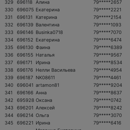
329
696118
Алина
79*****2657
330
696075
Екатерина
79*****2221
331
696131
Катерина
79*****2154
332
696139
Валентина
79*****1093
333
696146
Businka0718
79*****7070
334
696152
Екатерина
79*****6474
335
696130
Фаина
79*****6389
336
696155
Наталья
79*****9567
337
696171
Ирина
79*****8534
338
696176
Нелли Васильева
79*****4954
339
696187
NK08611
79*****4461
340
696041
artamon81
79*****9204
341
696166
Анна
79*****8637
342
695928
Оксана
79*****0742
343
696201
Алексей
79*****8242
344
696214
Ольга
79*****3070
345
696221
Ирина
79*****6416