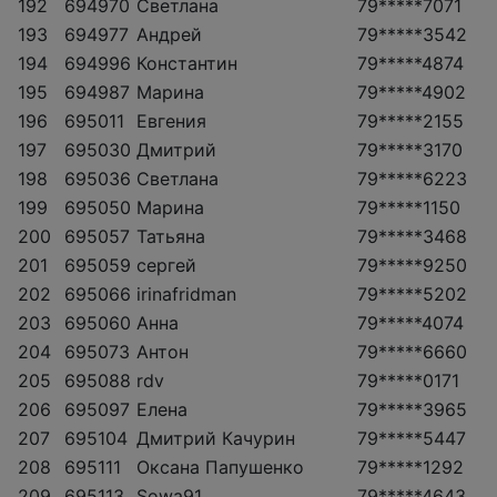
192
694970
Светлана
79*****7071
193
694977
Андрей
79*****3542
194
694996
Константин
79*****4874
195
694987
Марина
79*****4902
196
695011
Евгения
79*****2155
197
695030
Дмитрий
79*****3170
198
695036
Светлана
79*****6223
199
695050
Марина
79*****1150
200
695057
Татьяна
79*****3468
201
695059
сергей
79*****9250
202
695066
irinafridman
79*****5202
203
695060
Анна
79*****4074
204
695073
Антон
79*****6660
205
695088
rdv
79*****0171
206
695097
Елена
79*****3965
207
695104
Дмитрий Качурин
79*****5447
208
695111
Оксана Папушенко
79*****1292
209
695113
Sowa91
79*****4643