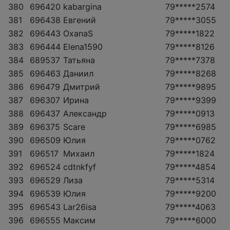
380
696420
kabargina
79*****2574
381
696438
Евгений
79*****3055
382
696443
OxanaS
79*****1822
383
696444
Elena1590
79*****8126
384
689537
Татьяна
79*****7378
385
696463
Даниил
79*****8268
386
696479
Дмитрий
79*****9895
387
696307
Ирина
79*****9399
388
696437
Александр
79*****0913
389
696375
Scare
79*****6985
390
696509
Юлия
79*****0762
391
696517
Михаил
79*****1824
392
696524
cdtnkfyf
79*****4854
393
696529
Лиза
79*****5314
394
696539
Юлия
79*****9200
395
696543
Lar26isa
79*****4063
396
696555
Максим
79*****6000