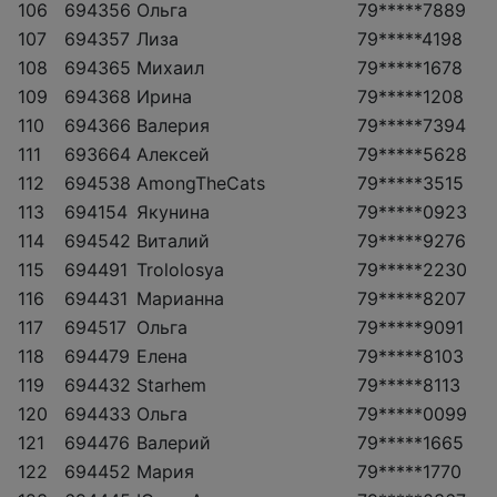
106
694356
Ольга
79*****7889
107
694357
Лиза
79*****4198
108
694365
Михаил
79*****1678
109
694368
Ирина
79*****1208
110
694366
Валерия
79*****7394
111
693664
Алексей
79*****5628
112
694538
AmongTheCats
79*****3515
113
694154
Якунина
79*****0923
114
694542
Виталий
79*****9276
115
694491
Trololosya
79*****2230
116
694431
Марианна
79*****8207
117
694517
Ольга
79*****9091
118
694479
Елена
79*****8103
119
694432
Starhem
79*****8113
120
694433
Ольга
79*****0099
121
694476
Валерий
79*****1665
122
694452
Мария
79*****1770