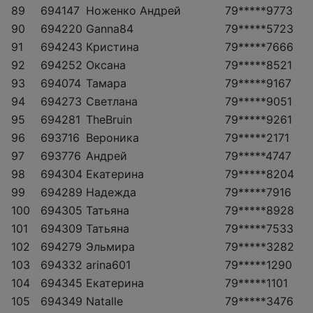
89
694147
Ноженко Андрей
79*****9773
90
694220
Ganna84
79*****5723
91
694243
Кристина
79*****7666
92
694252
Оксана
79*****8521
93
694074
Тамара
79*****9167
94
694273
Светлана
79*****9051
95
694281
TheBruin
79*****9261
96
693716
Вероника
79*****2171
97
693776
Андрей
79*****4747
98
694304
Екатерина
79*****8204
99
694289
Надежда
79*****7916
100
694305
Татьяна
79*****8928
101
694309
Татьяна
79*****7533
102
694279
Эльмира
79*****3282
103
694332
arina601
79*****1290
104
694345
Екатерина
79*****1101
105
694349
Natalle
79*****3476