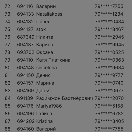
72
694116
Валерий
79*****7755
73
694133
Nataliakoss
79*****1234
74
694132
Павел
79*****0434
75
694127
stok
79*****8467
76
687349
Никита
79*****2945
77
694137
Каринэ
79*****9945
78
693702
Оксана
79*****0525
79
694110
Катя Платхина
79*****0363
80
694148
snicelena
79*****9634
81
694150
Денис
79*****9777
82
694157
Марина
79*****0740
83
694169
Дарья
79*****0677
84
691139
Рахимжон Бахтиёрович
79*****2070
85
694176
Mariya1986
79*****5158
86
694196
Галина
79*****6782
87
694202
Kristina
79*****3405
88
694160
Валерий
79*****7755