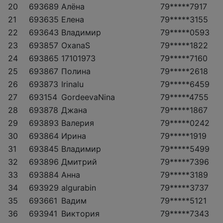
20
693689
Алёна
79*****7917
21
693635
Елена
79*****3155
22
693643
Владимир
79*****0593
23
693857
OxanaS
79*****1822
24
693865
17101973
79*****7160
25
693867
Полина
79*****2618
26
693873
Irinalu
79*****6459
27
693154
GordeevaNina
79*****4755
28
693878
Джана
79*****1867
29
693893
Валерия
79*****0242
30
693864
Ирина
79*****1919
31
693845
Владимир
79*****5499
32
693896
Дмитрий
79*****7396
33
693884
Анна
79*****3189
34
693929
algurabin
79*****3737
35
693661
Вадим
79*****5121
36
693941
Виктория
79*****7343