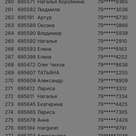
260
695571
Наталья Коробкина
79*****9365
261
695582
Людмила
79*****3036
262
695191
Артур
79*****8730
263
695589
Оксана
79*****0866
264
695590
Владимир
79*****5939
265
695592
Наталья
79*****2910
266
695593
Елена
79*****9163
267
695398
Елена
79*****4202
268
695472
Олег Чехов
79*****8636
269
695607
ТАТЬЯНА
79*****2255
270
695609
Александр
79*****8909
271
695612
Лариса
79*****3312
272
695611
Наталья
79*****7334
273
695645
Екатерина
79*****4425
274
695665
Лариса
79*****7305
275
695678
Анна
79*****2426
276
695194
margaret
79*****9791
277
695703
Александра
79*****2048