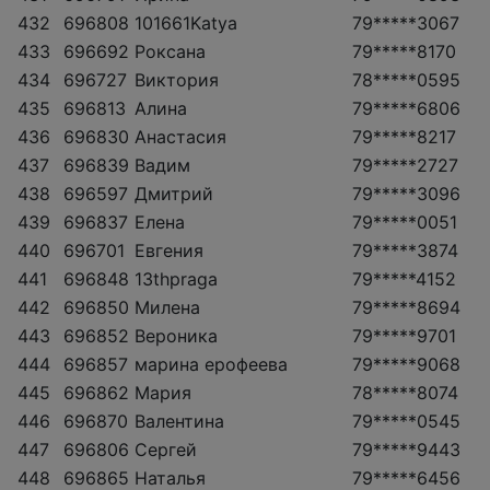
432
696808
101661Katya
79*****3067
433
696692
Роксана
79*****8170
434
696727
Виктория
78*****0595
435
696813
Алина
79*****6806
436
696830
Анастасия
79*****8217
437
696839
Вадим
79*****2727
438
696597
Дмитрий
79*****3096
439
696837
Елена
79*****0051
440
696701
Евгения
79*****3874
441
696848
13thpraga
79*****4152
442
696850
Милена
79*****8694
443
696852
Вероника
79*****9701
444
696857
марина ерофеева
79*****9068
445
696862
Мария
78*****8074
446
696870
Валентина
79*****0545
447
696806
Сергей
79*****9443
448
696865
Наталья
79*****6456