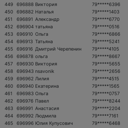
449
696888
Виктория
79*****6396
450
696882
Наталья
79*****1403
451
696891
Александр
79*****6770
452
696904
татьяна
79*****0516
453
696910
Ольга
79*****6866
454
696913
Татьяна
79*****5241
455
696916
Дмитрий Черепенин
79*****4105
456
696878
ольга
79*****8667
457
696930
Виктория
79*****5655
458
696943
nsavonik
79*****2656
459
696962
Лилия
79*****4515
460
696940
Екатерина
79*****1565
461
696983
Ольга
79*****0757
462
696976
Павел
79*****8244
463
696991
Анастасия
79*****2204
464
696992
Людмила
79*****7161
465
696996
Юлия Купусович
79*****6468