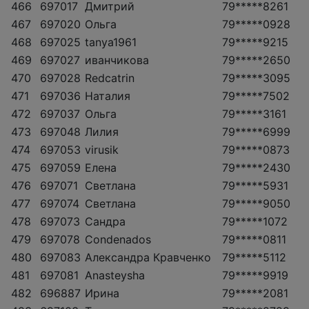
466
697017
Дмитрий
79*****8261
467
697020
Ольга
79*****0928
468
697025
tanya1961
79*****9215
469
697027
иванчикова
79*****2650
470
697028
Redcatrin
79*****3095
471
697036
Наталия
79*****7502
472
697037
Ольга
79*****3161
473
697048
Лилия
79*****6999
474
697053
virusik
79*****0873
475
697059
Елена
79*****2430
476
697071
Светлана
79*****5931
477
697074
Светлана
79*****9050
478
697073
Сандра
79*****1072
479
697078
Condenados
79*****0811
480
697083
Александра Кравченко
79*****5112
481
697081
Anasteysha
79*****9919
482
696887
Ирина
79*****2081