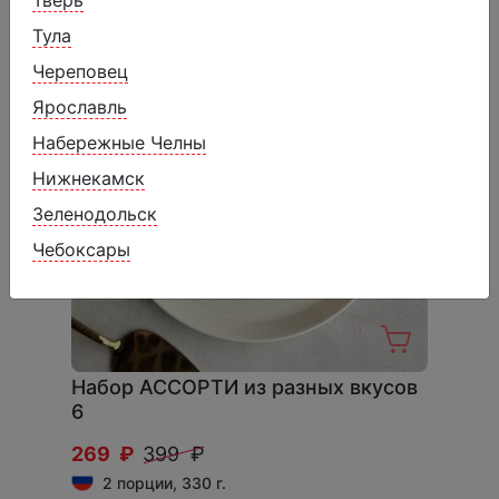
Тверь
Тула
Череповец
Ярославль
Набережные Челны
Нижнекамск
Зеленодольск
Чебоксары
Набор АССОРТИ из разных вкусов
6
269 ₽
399 ₽
2 порции, 330 г.