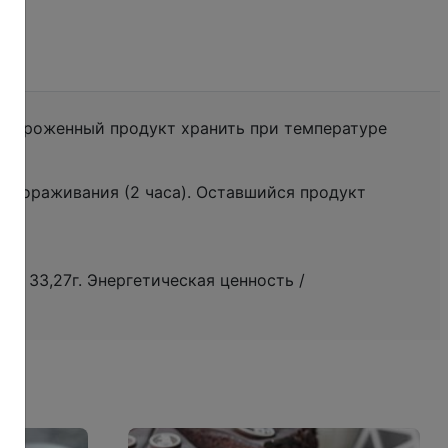
Размороженный продукт хранить при температуре
азмораживания (2 часа). Оставшийся продукт
ды – 33,27г. Энергетическая ценность /