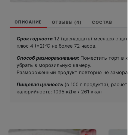
ОПИСАНИЕ
ОТЗЫВЫ (4)
СОСТАВ
Срок годности
12 (двенадцать) месяцев с даты 
плюс 4 (±2)⁰С не более 72 часов.
Способ размораживания:
Поместить торт в хол
убрать в морозильную камеру.
Размороженный продукт повторно не заморажи
Пищевая ценность
(в 100 г продукта), расчетная
калорийность: 1095 кДж / 261 ккал