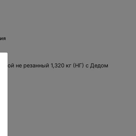
ия
ной не резанный 1,320 кг (НГ) с Дедом
: