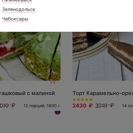
Зеленодольск
Чебоксары
ташковый с малиной
Торт Карамельно-оре
010 ₽
2430 ₽
3010 ₽
12 порций, 1800 г.
14 по