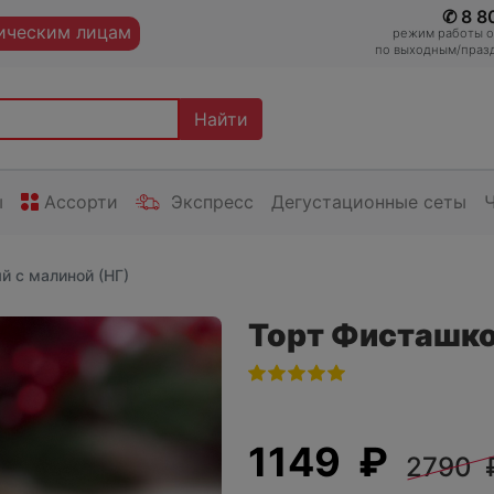
✆ 8 8
ческим лицам
режим работы оп
по выходным/празд
Найти
ы
Ассорти
Экспресс
Дегустационные сеты
 с малиной (НГ)
Торт Фисташко
1149 ₽
2790 