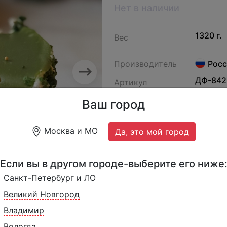
Нет в наличии
1320 г.
Вес
Производитель
Росс
Next
ДФ-842
Артикул
Ваш город
Торт Фисташковый с мали
Морозом
Москва и МО
Да, это мой город
Если вы в другом городе-выберите его ниже
Санкт-Петербург и ЛО
Великий Новгород
Владимир
Вологда