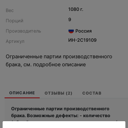
1080 г.
Вес
9
Порций
Производитель
Россия
ИН-2С19109
Артикул
Ограниченные партии производственного
брака, см. подробное описание
ОПИСАНИЕ
ОТЗЫВЫ (2)
СОСТАВ
Ограниченные партии производственного
брака. Возможные дефекты: - количество
(общий недовес, недовложение компонента/