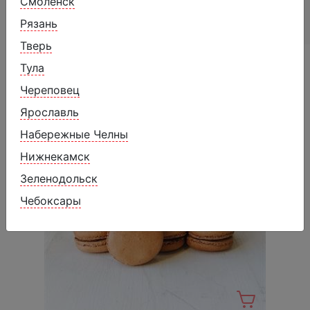
Смоленск
Углеводы
22,62 г
Рязань
Калорийность
283 ккал
Тверь
Похожие товары
Тула
Череповец
Ярославль
Набережные Челны
Нижнекамск
Зеленодольск
Чебоксары