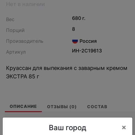
Нет в наличии
680 г.
Вес
8
Порций
Производитель
Россия
ИН-2С19613
Артикул
Круассан для выпекания с заварным кремом
ЭКСТРА 85 г
ОПИСАНИЕ
ОТЗЫВЫ (0)
СОСТАВ
Запрещено держать круассаны вне
×
Ваш город
морозильной камеры! Проверяйте товар при