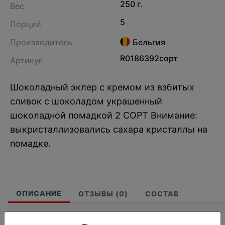
250 г.
Вес
5
Порций
Производитель
Бельгия
R0186392сорт
Артикул
Шоколадный эклер с кремом из взбитых
сливок с шоколадом украшенный
шоколадной помадкой 2 СОРТ Внимание:
выкристаллизовались сахара кристаллы на
помадке.
ОПИСАНИЕ
ОТЗЫВЫ (0)
СОСТАВ
2 СОРТ Внимание: выкристаллизовались