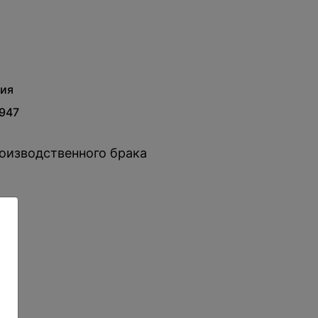
ия
947
оизводственного брака
: