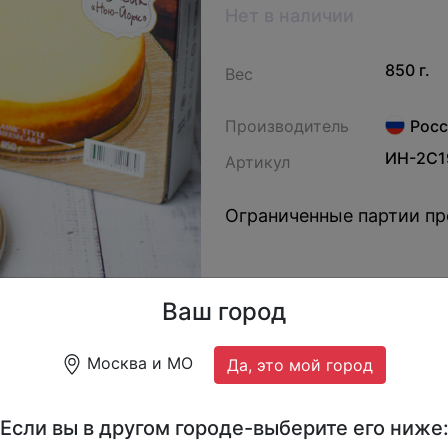
Нет в наличии
850 г.
Вес
Производитель
Росс
ИН-2С1
Артикул
Ограниченные партии пр
Ваш город
Москва и МО
Да, это мой город
Если вы в другом городе-выберите его ниже