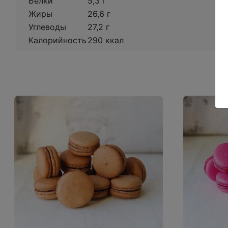
Белки
5,3 г
Жиры
26,6 г
Углеводы
27,2 г
Калорийность
290 ккал