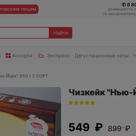
✆ 8 8
ческим лицам
режим работы оп
по выходным/празд
Найти
ы
Ассорти
Экспресс
Дегустационные сеты
ью-Йорк" 850 г 2 СОРТ
Чизкейк "Нью-Й
549 ₽
899 ₽