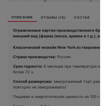
ОПИСАНИЕ
ОТЗЫВЫ (16)
СОСТАВ
Ограниченные партии производственного брака
внешний вид (форма (косое, кривое и т.д.), вы
Классический чизкейк New York из творожного
Страна производства:
Россия
Срок годности:
6 месяцев при температуре не в
более 72 ч.
Способ разморозки:
замороженный торт разморо
повторно не замораживать!
Пищевая и энергетическая ценность на 100 г: