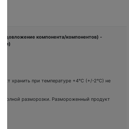
 недовложение компонента/компонентов) -
езки)
укт хранить при температуре +4°С (+/-2°С) не
 до полной разморозки. Размороженный продукт