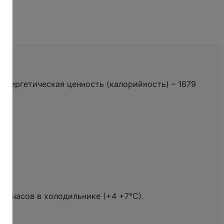
 г, энергетическая ценность (калорийность) – 1679
72 часов в холодильнике (+4 +7°С).