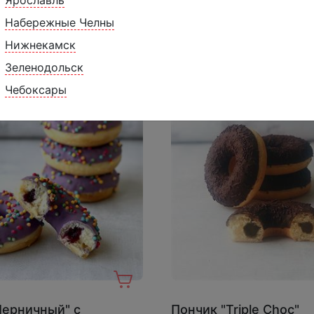
Набережные Челны
Похожие товары
Нижнекамск
Зеленодольск
Чебоксары
Черничный" с
Пончик "Triple Choc"