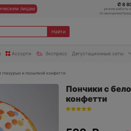
✆ 8 8
ческим лицам
режим работы оп
по выходным/празд
Найти
ы
Ассорти
Экспресс
Дегустационные сеты
й глазурью и посыпкой конфетти
Пончики с бело
конфетти