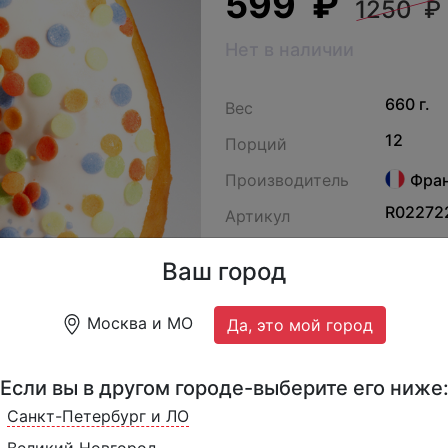
599 ₽
1250 ₽
Нет в наличии
660 г.
Вес
12
Порций
Производитель
Фра
R02272
Артикул
Ваш город
Москва и МО
Да, это мой город
Если вы в другом городе-выберите его ниже
Санкт-Петербург и ЛО
Великий Новгород