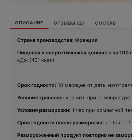
ОПИСАНИЕ
ОТЗЫВЫ (2)
СОСТАВ
Страна производства: Франция
Пищевая и энергетическая ценность на 100 гр
кДж (401 ккал).
Срок годности:
18 месяцев от даты изготовлени
Условия хранения:
хранить при температуре не 
Условия разморозки:
1 час при комнатной темпе
Срок годности после разморозки:
не более 24 ч
Размороженный продукт повторно не заморажи