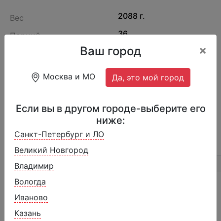
2088 г.
Вес
36
Порций
×
Ваш город
Производитель
Россия
1329260054
Артикул
Москва и МО
Да, это мой город
Донат ванильный глазированный с посыпкой
Если вы в другом городе-выберите его
ниже:
Санкт-Петербург и ЛО
ОПИСАНИЕ
ОТЗЫВЫ (2)
СОСТАВ
Великий Новгород
Владимир
Вологда
Похожие товары
Иваново
Казань