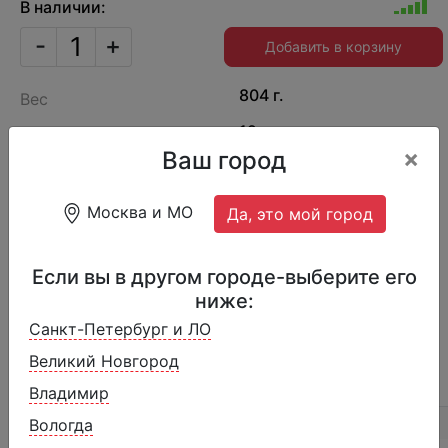
В наличии:
-
+
Добавить в корзину
804 г.
Вес
12
Порций
×
Ваш город
Производитель
Россия
1329340007
Артикул
Москва и МО
Да, это мой город
Донат глазированный со вкусом Черника с
Если вы в другом городе-выберите его
крем-чиз с начинкой
ниже:
Санкт-Петербург и ЛО
Великий Новгород
ОПИСАНИЕ
ОТЗЫВЫ (1)
СОСТАВ
Владимир
Вологда