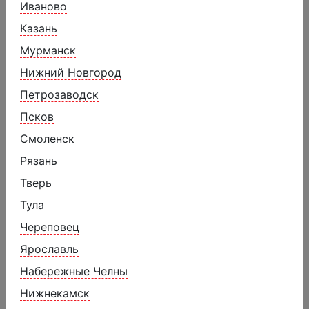
Иваново
Похожие товары
Казань
Мурманск
Нижний Новгород
Петрозаводск
Псков
Смоленск
Рязань
Тверь
Тула
Череповец
Ярославль
Набережные Челны
Донат глазированный Ягодный
микс с ягодной начинкой
Нижнекамск