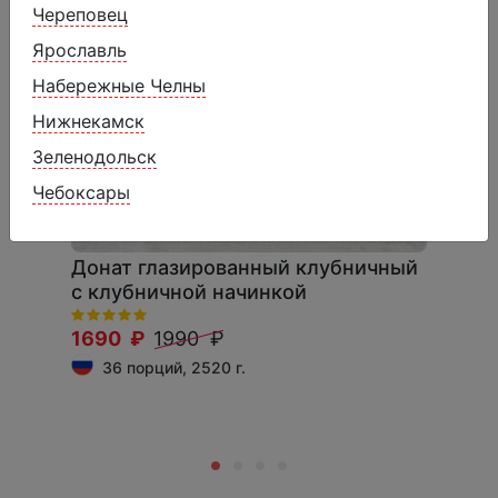
Череповец
Ярославль
Набережные Челны
Нижнекамск
Зеленодольск
Чебоксары
Донат глазированный клубничный
с клубничной начинкой
1690 ₽
1990 ₽
36 порций, 2520 г.