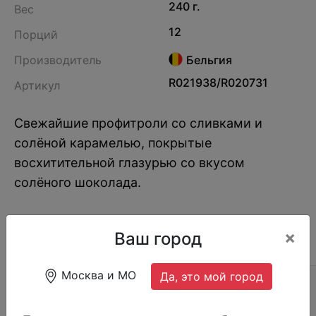
240 г.
Вес
12
Порций
Производитель
Бельгия
R021938/R020731
Артикул
Свежайшие профитроли со сливками и
солёной карамелью, покрытые
восхитительной глазурью со вкусом
солёного шоколада.
×
Ваш город
ОПИСАНИЕ
ОТЗЫВЫ (0)
СОСТАВ
Москва и МО
Да, это мой город
Страна производства:
Бельгия