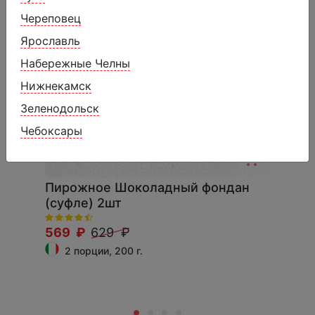
Череповец
Ярославль
Набережные Челны
Нижнекамск
Зеленодольск
Чебоксары
Пирожное Шоколадный фондан
(суфле) 2шт
569 ₽
629 ₽
2 порции, 200 г.