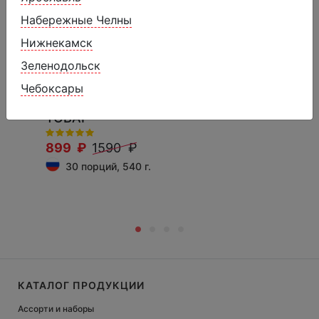
Набережные Челны
Нижнекамск
Зеленодольск
Чебоксары
Макаруны Шоколад УЦЕНЁННЫЙ
ТОВАР
899 ₽
1590 ₽
30 порций, 540 г.
КАТАЛОГ ПРОДУКЦИИ
Ассорти и наборы