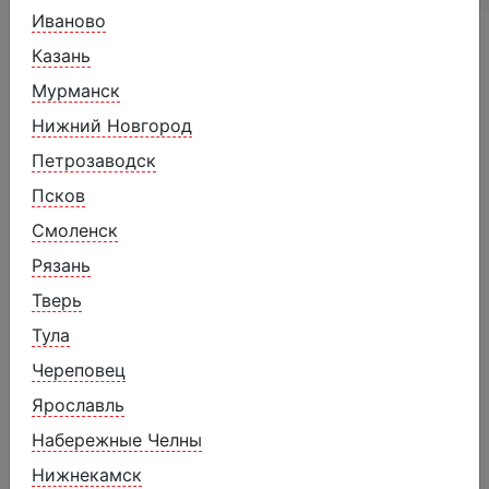
Иваново
Похожие товары
Казань
Мурманск
Нижний Новгород
Петрозаводск
Псков
Смоленск
Рязань
Тверь
Тула
Череповец
Ярославль
Набережные Челны
Пломбир Клубника со сливками
Нижнекамск
12%