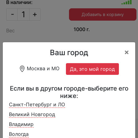
В наличии:
-
+
Добавить в корзину
1000 г.
Вес
Производитель
Россия
×
Ваш город
411М
Артикул
Москва и МО
Да, это мой город
Пломбир ванильный с шоколадной крошкой
"Хрустящий шоколад" 12%
Если вы в другом городе-выберите его
ниже:
Санкт-Петербург и ЛО
ОПИСАНИЕ
ОТЗЫВЫ (19)
СОСТАВ
Великий Новгород
Владимир
Производитель ООО "Пятигорское мороженое"
Вологда