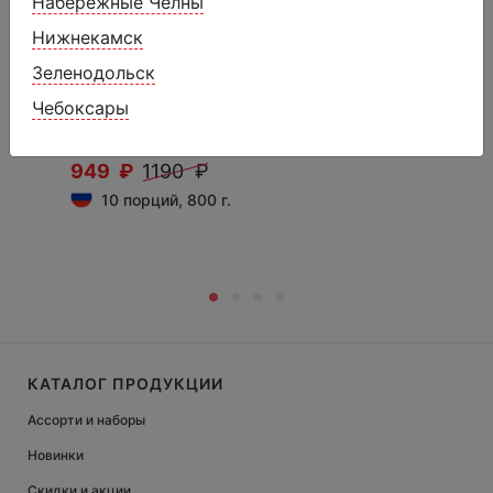
Набережные Челны
Нижнекамск
Зеленодольск
Мороженое вафельный рожок
Чебоксары
«Хрустаччо»
949 ₽
1190 ₽
10 порций, 800 г.
КАТАЛОГ ПРОДУКЦИИ
Ассорти и наборы
Новинки
Скидки и акции