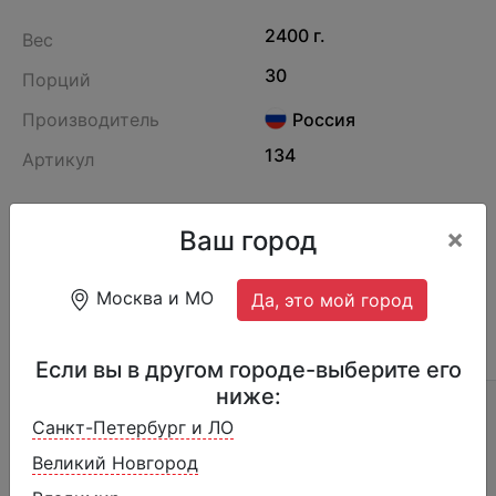
2400 г.
Вес
30
Порций
Производитель
Россия
134
Артикул
Пломбир в сахарном рожке, политый
×
Ваш город
шоколадом
Москва и МО
Да, это мой город
ОПИСАНИЕ
ОТЗЫВЫ (6)
СОСТАВ
Если вы в другом городе-выберите его
ниже:
Страна производства:
Россия
Санкт-Петербург и ЛО
Пищевая и энергетическая ценность на
Великий Новгород
100 г: