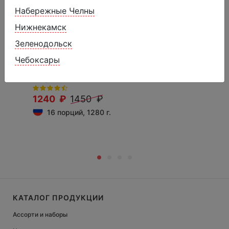
Набережные Челны
Нижнекамск
Зеленодольск
Чебоксары
Брикет крем-брюле на сахарных
вафлях
1240 ₽
1450 ₽
16 порций, 1280 г.
КАТАЛОГ ПРОДУКЦИИ
Ассорти и наборы