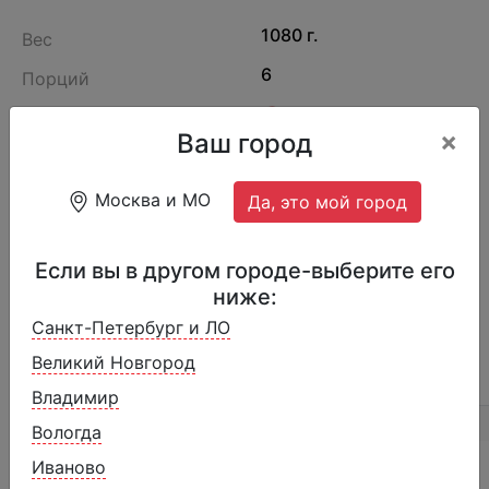
1080 г.
Вес
6
Порций
Производитель
Испания
×
Ваш город
907
Артикул
Москва и МО
Да, это мой город
Мусс из шоколадного мороженого,
украшенный нежным кремом и шоколадной
Если вы в другом городе-выберите его
медалькой
ниже:
Санкт-Петербург и ЛО
Великий Новгород
ОПИСАНИЕ
ОТЗЫВЫ (1)
СОСТАВ
Владимир
Вологда
Иваново
Похожие товары