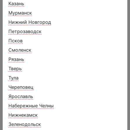
Казань
Мурманск
Нижний Новгород
Петрозаводск
Псков
Смоленск
Рязань
Тверь
Тула
Череповец
Ярославль
Набережные Челны
Замороженный десерт Клубника
со сливками
Нижнекамск
Зеленодольск
1830 ₽
2090 ₽