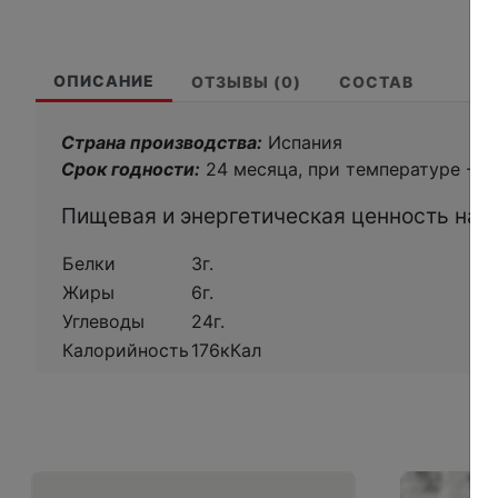
ОПИСАНИЕ
ОТЗЫВЫ (0)
СОСТАВ
Страна производства:
Испания
Срок годности:
24 месяца, при температуре -18
Пищевая и энергетическая ценность на 1
Белки
3г.
Жиры
6г.
Углеводы
24г.
Калорийность
176кКал