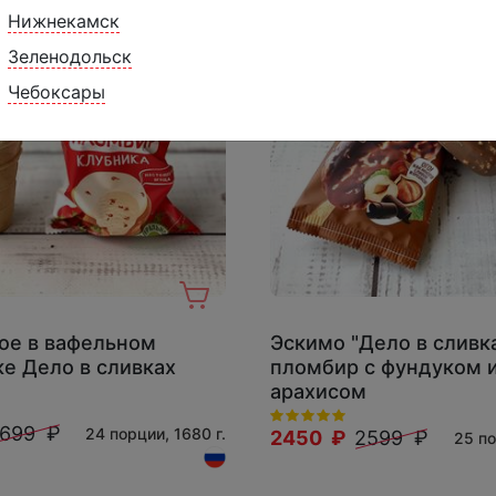
Нижнекамск
Зеленодольск
Чебоксары
е в вафельном
Эскимо "Дело в сливк
ке Дело в сливках
пломбир с фундуком 
арахисом
699 ₽
24 порции, 1680 г.
2450 ₽
2599 ₽
25 по