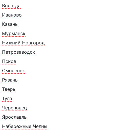
Вологда
Иваново
Казань
Мурманск
Нижний Новгород
С
Петрозаводск
00г.
Псков
Смоленск
Рязань
Тверь
Тула
Похожие товары
Череповец
Ярославль
Набережные Челны