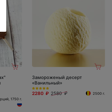
ах"
Замороженый десерт
и
«Ванильный»
2280 ₽
2580 ₽
2500 г.
рций, 1750 г.