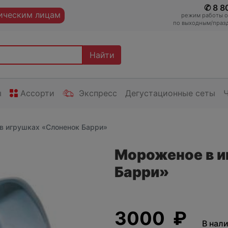
✆ 8 8
ческим лицам
режим работы оп
по выходным/празд
Найти
ы
Ассорти
Экспресс
Дегустационные сеты
в игрушках «Слоненок Барри»
Мороженое в и
Барри»
3000 ₽
В нал