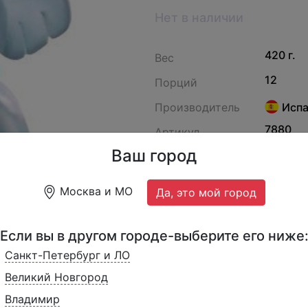
Нет в наличии
420 г.
Вес
12
Порций
Производитель
Испа
7880
Артикул
Ваш город
Ванильное мороженое в 
слоненка.
Москва и МО
Да, это мой город
Если вы в другом городе-выберите его ниже
Санкт-Петербург и ЛО
Великий Новгород
Владимир