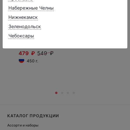
Набережные Челны
Нижнекамск
Зеленодольск
Мороженое фисташковое с
Чебоксары
миндалем
479 ₽
549 ₽
450 г.
КАТАЛОГ ПРОДУКЦИИ
Ассорти и наборы