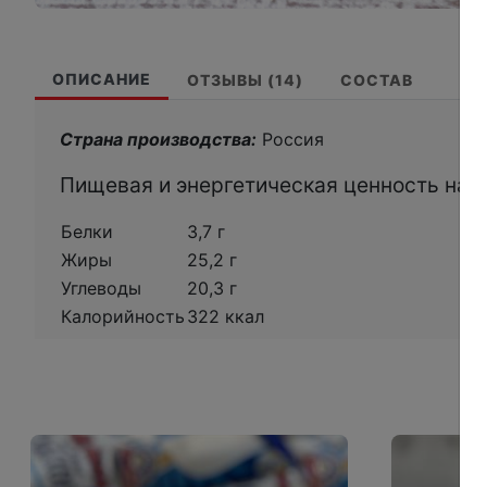
ОПИСАНИЕ
ОТЗЫВЫ (14)
СОСТАВ
Страна производства:
Россия
Пищевая и энергетическая ценность на 10
Белки
3,7 г
Жиры
25,2 г
Углеводы
20,3 г
Калорийность
322 ккал