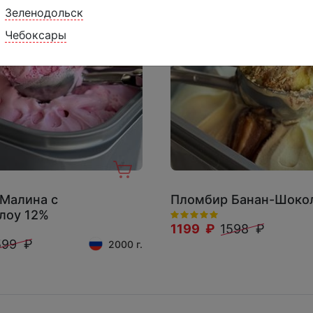
Зеленодольск
Чебоксары
Малина с
Пломбир Банан-Шоко
лоу 12%
1199 ₽
1598 ₽
599 ₽
2000 г.