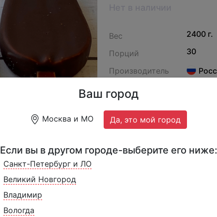
Нет в наличии
2400 г.
Вес
30
Порций
Производитель
Росс
138
Артикул
Ваш город
Москва и МО
Да, это мой город
Если вы в другом городе-выберите его ниже
Санкт-Петербург и ЛО
Великий Новгород
Владимир
Вологда