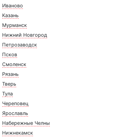
Иваново
Казань
Мурманск
Нижний Новгород
Петрозаводск
0 г:
Псков
Смоленск
Рязань
Тверь
Тула
Череповец
Похожие товары
Ярославль
Набережные Челны
Нижнекамск