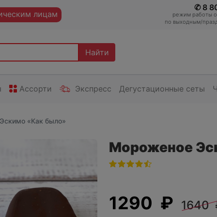
✆ 8 8
ческим лицам
режим работы оп
по выходным/празд
Найти
ы
Ассорти
Экспресс
Дегустационные сеты
Эскимо «Как было»
Мороженое Эс
1290 ₽
1640 