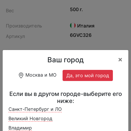
500 г.
Вес
Производитель
Италия
6GVC326
Артикул
Итальянское мороженое со вкусом лесного
×
Ваш город
ореха, шоколадным соусом и дроблёным
лесным орехом
Москва и МО
Да, это мой город
Если вы в другом городе-выберите его
ОПИСАНИЕ
ОТЗЫВЫ (14)
СОСТАВ
ниже:
Санкт-Петербург и ЛО
Страна производства:
Италия
Великий Новгород
Срок годности:
при t −18°С ( в морозильнике)
Владимир