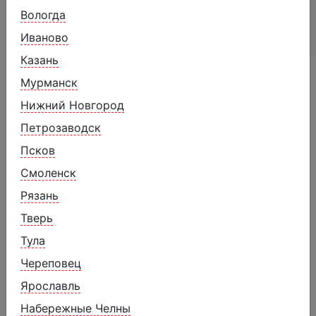
до даты, указанной на упаковке
Вологда
Иваново
Казань
Похожие товары
Мурманск
Нижний Новгород
Петрозаводск
Псков
Смоленск
Рязань
Тверь
Тула
Череповец
Ярославль
Набережные Челны