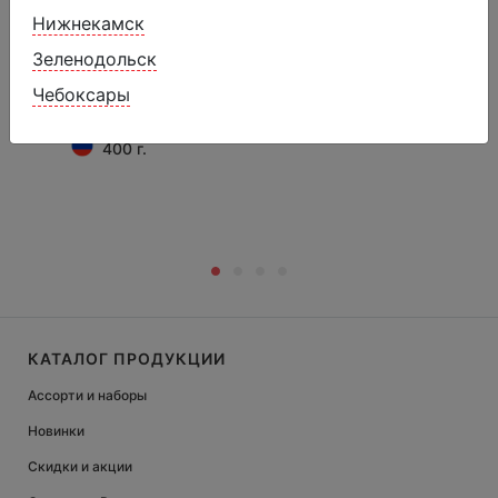
Нижнекамск
Мороженое-рулет "Чарующая
Зеленодольск
Венеция"
Чебоксары
349 ₽
399 ₽
400 г.
КАТАЛОГ ПРОДУКЦИИ
Ассорти и наборы
Новинки
Скидки и акции