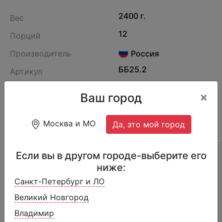
2400 г.
Вес
12
Порций
Производитель
Россия
ББ25.2
Артикул
×
Ваш город
Москва и МО
Да, это мой город
ОПИСАНИЕ
ОТЗЫВЫ (3)
СОСТАВ
Если вы в другом городе-выберите его
Страна производства:
Россия
ниже:
Пищевая и энергетическая ценность на
Санкт-Петербург и ЛО
100 г:
Великий Новгород
Владимир
Белки
3,5 г