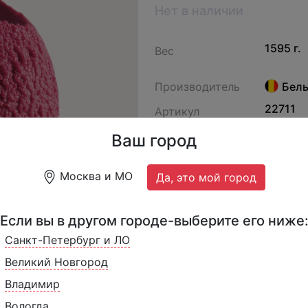
Нет в наличии
1595 г.
Вес
Производитель
Бель
22711
Артикул
Ваш город
Малиновый сорбет исклю
кусочками свежей мали
Москва и МО
Да, это мой город
Если вы в другом городе-выберите его ниже
Санкт-Петербург и ЛО
Великий Новгород
Владимир
Вологда