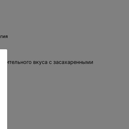
гия
чительного вкуса с засахаренными
ны.
: