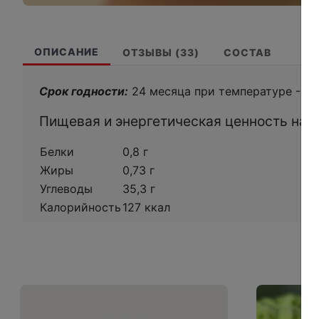
ОПИСАНИЕ
ОТЗЫВЫ (33)
СОСТАВ
Срок годности:
24 месяца при температуре -18
Пищевая и энергетическая ценность на 10
Белки
0,8 г
Жиры
0,73 г
Углеводы
35,3 г
Калорийность
127 ккал