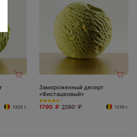
т
Замороженный десерт
«Фисташковый»
1790 ₽
2090 ₽
1320 г.
1210 г.