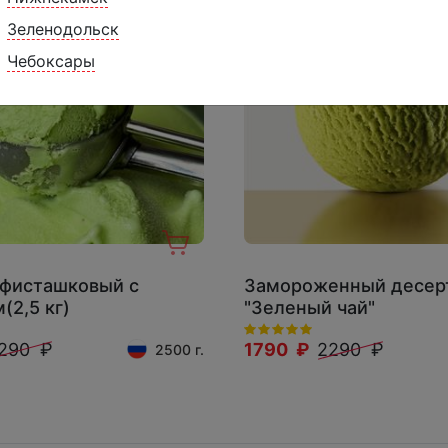
Зеленодольск
Чебоксары
фисташковый с
Замороженный десер
(2,5 кг)
"Зеленый чай"
290 ₽
1790 ₽
2290 ₽
2500 г.