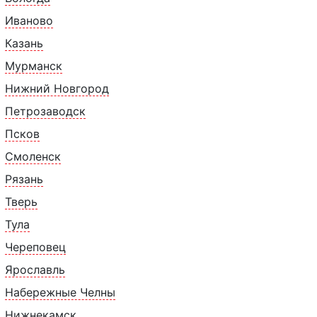
Иваново
Казань
Мурманск
Нижний Новгород
С
Петрозаводск
0 г:
Псков
Смоленск
Рязань
Тверь
Тула
Похожие товары
Череповец
Ярославль
Набережные Челны
Нижнекамск