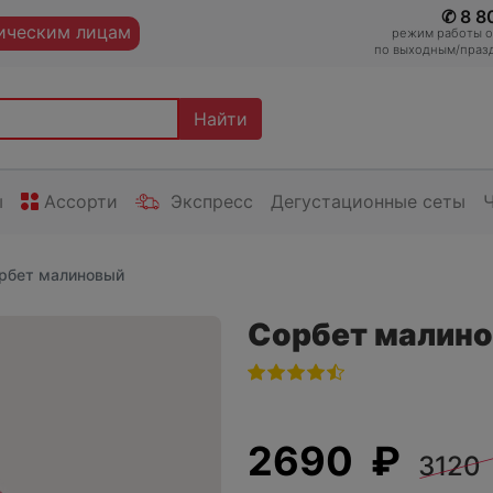
✆ 8 8
ческим лицам
режим работы оп
по выходным/празд
Найти
ы
Ассорти
Экспресс
Дегустационные сеты
рбет малиновый
Сорбет малин
2690 ₽
3120