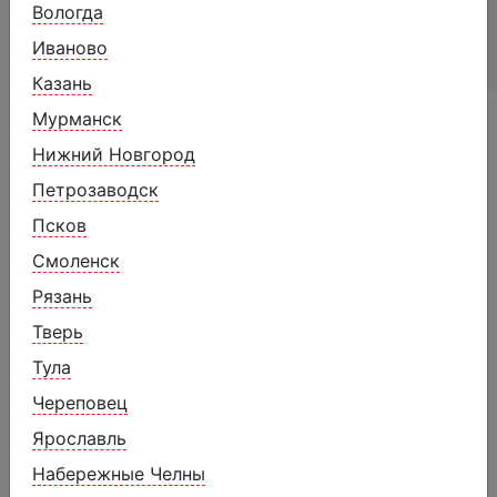
Жиры
0,4 г
Вологда
Углеводы
27,3 г
Иваново
Калорийность
121 ккал
Казань
Мурманск
Похожие товары
Нижний Новгород
Петрозаводск
Псков
Смоленск
Рязань
Тверь
Тула
Череповец
Ярославль
Набережные Челны