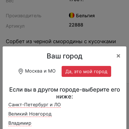
Вес
Производитель
Бельгия
22888
Артикул
Сорбет из черной смородины с кусочками
черной смородины.
×
Ваш город
Москва и МО
Да, это мой город
ОПИСАНИЕ
ОТЗЫВЫ (4)
СОСТАВ
Если вы в другом городе-выберите его
Срок годности:
24 месяца при температуре
ниже:
-18С
Санкт-Петербург и ЛО
Пищевая и энергетическая ценность на 100 г:
Великий Новгород
Владимир
Белки
0,5 г