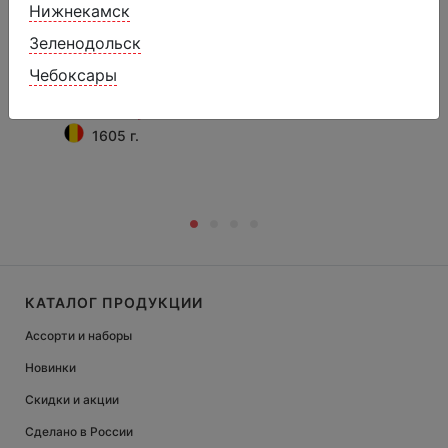
Нижнекамск
Зеленодольск
Замороженный десерт "Двойной
ананас" с кусочками ананаса
Чебоксары
2150 ₽
2620 ₽
1605 г.
КАТАЛОГ ПРОДУКЦИИ
Ассорти и наборы
Новинки
Скидки и акции
Сделано в России