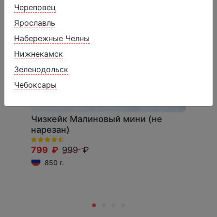
Череповец
Ярославль
Набережные Челны
Нижнекамск
Зеленодольск
Чебоксары
Чизкейк Малиновый мини (не
нарезан)
799 ₽
999 ₽
850 г.